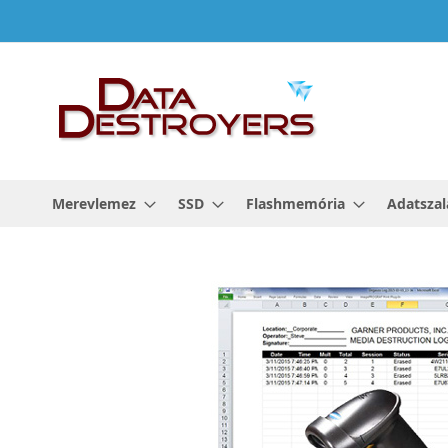
Ugrás
a
tartalomhoz
Merevlemez
SSD
Flashmemória
Adatszal
Ugrás
a
képgaléria
végére