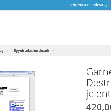
Isten hozott a Datadestroyer
ag
Egyéb adathordozók
Garn
Destr
jelen
420,0