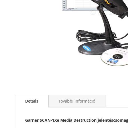
Ugrás
a
képgaléria
elejére
Details
További információ
Garner SCAN-1Xe Media Destruction jelentéscsoma