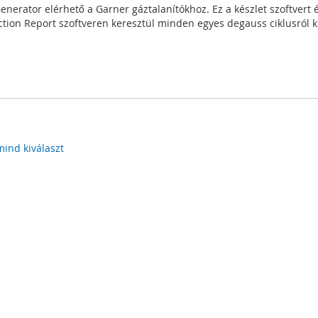
erator elérhető a Garner gáztalanítókhoz. Ez a készlet szoftvert 
tion Report szoftveren keresztül minden egyes degauss ciklusról kit
mind kiválaszt