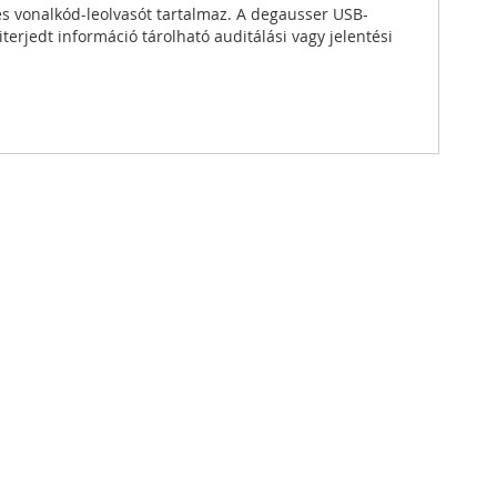
és vonalkód-leolvasót tartalmaz. A degausser USB-
erjedt információ tárolható auditálási vagy jelentési