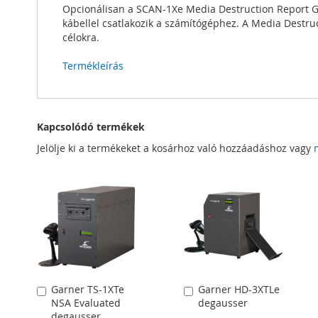
Opcionálisan a SCAN-1Xe Media Destruction Report Gen
kábellel csatlakozik a számítógéphez. A Media Destruc
célokra.
Termékleírás
Kapcsolódó termékek
Jelölje ki a termékeket a kosárhoz való hozzáadáshoz vagy
Garner TS-1XTe
Garner HD-3XTLe
Kosárba
Kosárba
NSA Evaluated
degausser
degausser