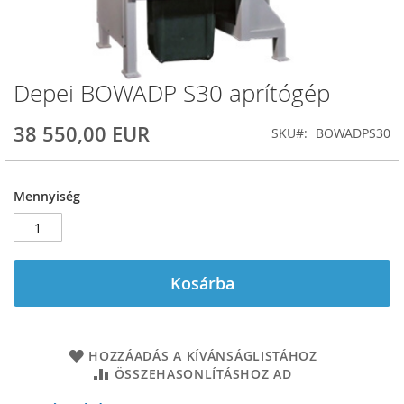
Depei BOWADP S30 aprítógép
Ugrás
a
képgaléria
38 550,00 EUR
SKU
BOWADPS30
elejére
Mennyiség
Kosárba
HOZZÁADÁS A KÍVÁNSÁGLISTÁHOZ
ÖSSZEHASONLÍTÁSHOZ AD