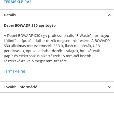
TERMÉKLEÍRÁS
Details
Depei BOWADP S30 aprítógép
A Depei BOWADP S30 egy professzionális "E-Waste" aprítógép
különféle típusú adathordozók megsemmisítésére. A BOWADP
S30 alkalmas merevlemezek, SSD-k, flash memóriák, USB
pendrive-ok, optikai adathordozók, szalagok, hitelkártyák,
papír és elektronikus alkatrészek 15 mm-nél kisebb
részecskékre való megsemmisítésére.
Termékleírás
További információ