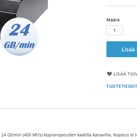
Määrä
Lisää
LISÄÄ TOI
TUOTETIEDO
4 Gt/min (400 Mt/s) kopionopeuden kaikilla kanavilla. Nopeus ei la