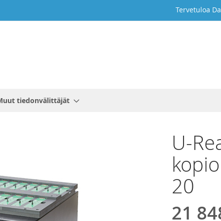
Tervetuloa Da
Muut tiedonvälittäjät
U-Rea
kopio
20
21 84