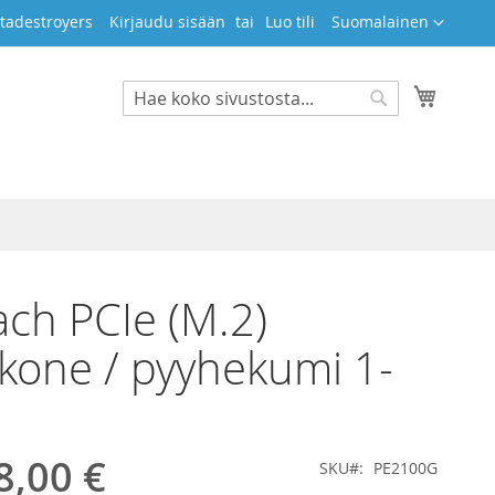
Kieli
tadestroyers
Kirjaudu sisään
Luo tili
Suomalainen
Ostosko
Search
Search
ch PCIe (M.2)
kone / pyyhekumi 1-
8,00 €
SKU
PE2100G