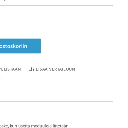
 ostoskoriin
VELISTAAN
LISÄÄ VERTAILUUN
T
ske, kun useita moduuleja liitetään.