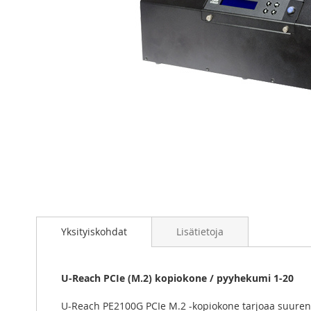
Skip
to
the
beginning
of
Yksityiskohdat
Lisätietoja
the
images
gallery
U-Reach PCIe (M.2) kopiokone / pyyhekumi 1-20
U-Reach PE2100G PCIe M.2 -kopiokone tarjoaa suuren 2