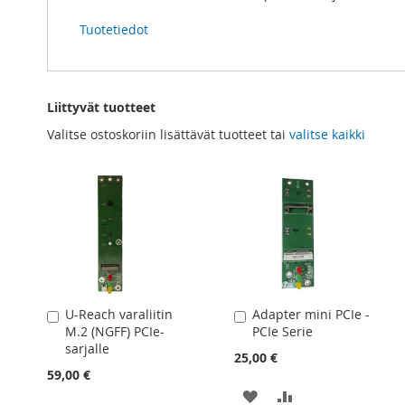
Tuotetiedot
Liittyvät tuotteet
Valitse ostoskoriin lisättävät tuotteet tai
valitse kaikki
U-Reach varaliitin
Adapter mini PCIe -
Lisää
Lisää
M.2 (NGFF) PCIe-
PCIe Serie
ostoskoriin
ostoskoriin
sarjalle
25,00 €
59,00 €
LISÄÄ
LISÄÄ