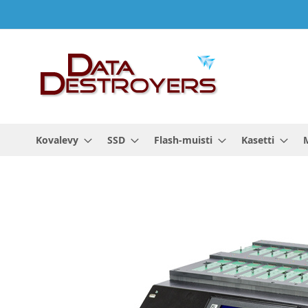
Skip
to
Content
Kovalevy
SSD
Flash-muisti
Kasetti
Skip
to
the
end
of
the
images
gallery