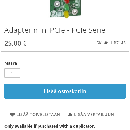
Adapter mini PCIe - PCIe Serie
Skip
to
the
25,00 €
SKU
URZ143
beginning
of
the
Määrä
images
gallery
Lisää ostoskoriin
LISÄÄ TOIVELISTAAN
LISÄÄ VERTAILUUN
Only available if purchased with a duplicator.