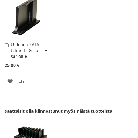
TOIVELISTAAN
VERTAILUUN
TOIVELISTAAN
VERTAILUUN
U-Reach SATA-
Lisää
teline IT-G- ja IT-H-
ostoskoriin
sarjoille
25,00 €
LISÄÄ
LISÄÄ
TOIVELISTAAN
VERTAILUUN
Saattaisit olla kiinnostunut myös näistä tuotteista