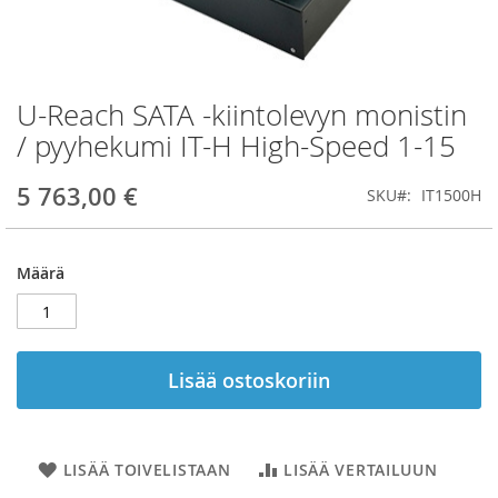
U-Reach SATA -kiintolevyn monistin
Skip
to
/ pyyhekumi IT-H High-Speed 1-15
the
beginning
5 763,00 €
SKU
IT1500H
of
the
images
gallery
Määrä
Lisää ostoskoriin
LISÄÄ TOIVELISTAAN
LISÄÄ VERTAILUUN