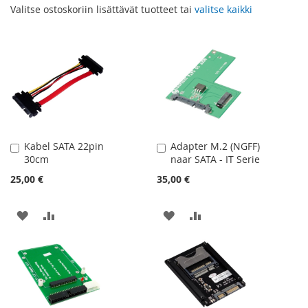
Valitse ostoskoriin lisättävät tuotteet tai
valitse kaikki
Kabel SATA 22pin
Adapter M.2 (NGFF)
Lisää
Lisää
30cm
naar SATA - IT Serie
ostoskoriin
ostoskoriin
25,00 €
35,00 €
LISÄÄ
LISÄÄ
LISÄÄ
LISÄÄ
TOIVELISTAAN
VERTAILUUN
TOIVELISTAAN
VERTAILUUN