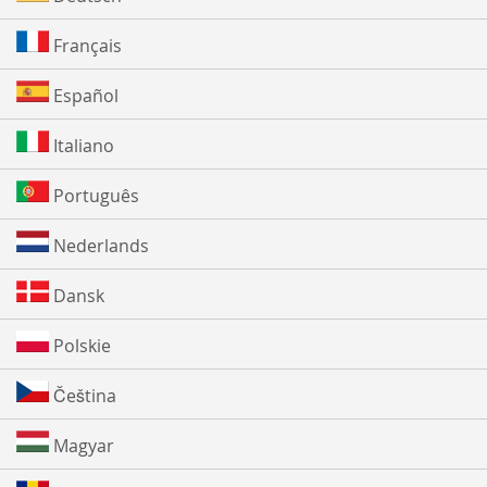
Français
Español
Italiano
Português
Nederlands
Dansk
Polskie
Čeština
Magyar