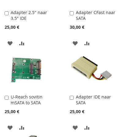
Adapter 2.5" naar
Adapter CFast naar
Lisää
Lisää
3.5" IDE
SATA
ostoskoriin
ostoskoriin
25,00 €
30,00 €
LISÄÄ
LISÄÄ
LISÄÄ
LISÄÄ
TOIVELISTAAN
VERTAILUUN
TOIVELISTAAN
VERTAILUUN
U-Reach sovitin
Adapter IDE naar
Lisää
Lisää
mSATA to SATA
SATA
ostoskoriin
ostoskoriin
25,00 €
25,00 €
LISÄÄ
LISÄÄ
LISÄÄ
LISÄÄ