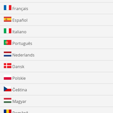
Français
Español
Italiano
Português
Nederlands
Dansk
Polskie
Čeština
Magyar