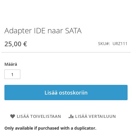
Adapter IDE naar SATA
Skip
to
the
25,00 €
SKU
URZ111
beginning
of
the
Määrä
images
gallery
Lisää ostoskoriin
LISÄÄ TOIVELISTAAN
LISÄÄ VERTAILUUN
Only available if purchased with a duplicator.