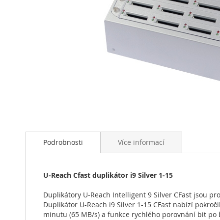
Přeskočit
na
začátek
Podrobnosti
Více informací
galerie
s
obrázky
U-Reach Cfast duplikátor i9 Silver 1-15
Duplikátory U-Reach Intelligent 9 Silver CFast jsou p
Duplikátor U-Reach i9 Silver 1-15 CFast nabízí pokroči
minutu (65 MB/s) a funkce rychlého porovnání bit po b