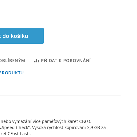
t do košíku
 OBLÍBENÝM
PŘIDAT K POROVNÁNÍ
 PRODUKTU
ci nebo vymazání více paměťových karet CFast.
a „Speed Check“. Vysoká rychlost kopírování 3,9 GB za
ret CFast flash.