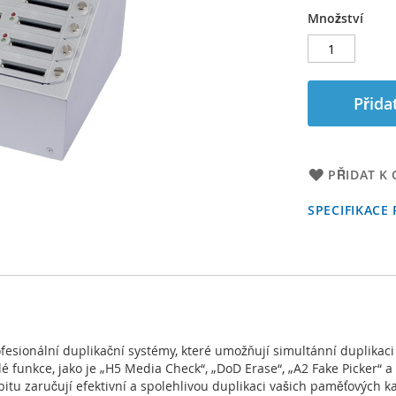
Množství
Přida
PŘIDAT K
SPECIFIKACE
rofesionální duplikační systémy, které umožňují simultánní duplika
lé funkce, jako je „H5 Media Check“, „DoD Erase“, „A2 Fake Picker“ 
itu zaručují efektivní a spolehlivou duplikaci vašich paměťových ka