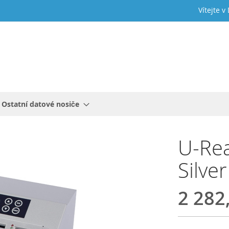
Vítejte v
Ostatní datové nosiče
U-Rea
Silve
2 282