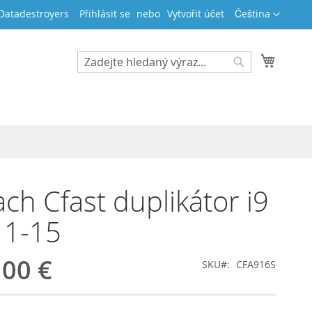
Jazyk
 Datadestroyers
Přihlásit se
Vytvořit účet
Čeština
Můj koš
Search
Search
ch Cfast duplikátor i9
r 1-15
,00 €
SKU
CFA916S