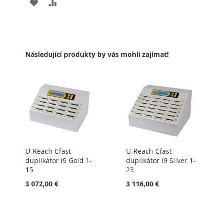
PŘIDAT
PŘIDAT
K
K
OBLÍBENÝM
POROVNÁNÍ
Následující produkty by vás mohli zajímat!
U-Reach Cfast
U-Reach Cfast
duplikátor i9 Gold 1-
duplikátor i9 Silver 1-
15
23
3 072,00 €
3 116,00 €