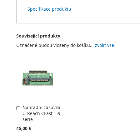
Specifikace produktu
Související produkty
Označené budou vloženy do košíku...
zvolit vše
Náhradní zásuvka
Přidat
U-Reach CFast - i9
do
serie
košíku
45,00 €