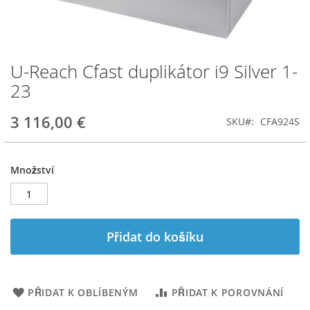
U-Reach Cfast duplikátor i9 Silver 1-
Přeskočit
na
23
začátek
galerie
3 116,00 €
SKU
CFA924S
s
obrázky
Množství
Přidat do košíku
PŘIDAT K OBLÍBENÝM
PŘIDAT K POROVNÁNÍ