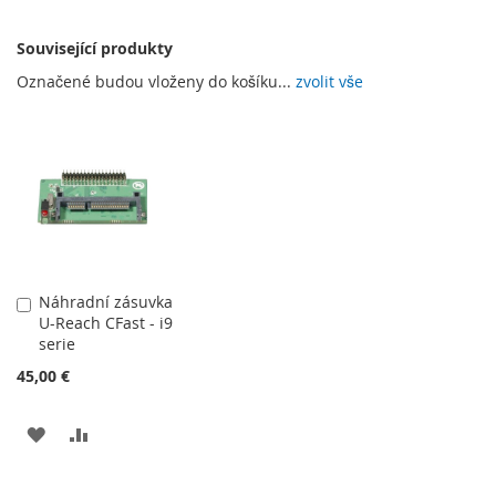
Související produkty
Označené budou vloženy do košíku...
zvolit vše
Náhradní zásuvka
Přidat
U-Reach CFast - i9
do
serie
košíku
45,00 €
PŘIDAT
PŘIDAT
K
K