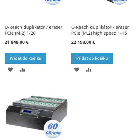
U-Reach duplikátor / eraser
U-Reach duplikátor / eraser
PCIe (M.2) 1-20
PCIe (M.2) high speed 1-15
21 848,00 €
22 198,00 €
Přidat do košíku
Přidat do košíku
PŘIDAT
PŘIDAT
PŘIDAT
PŘIDAT
K
K
K
K
OBLÍBENÝM
POROVNÁNÍ
OBLÍBENÝM
POROVNÁNÍ