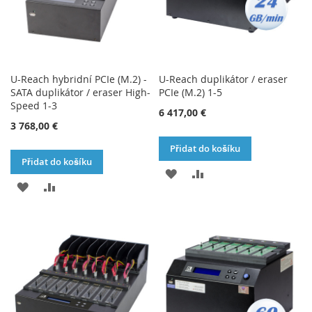
U-Reach hybridní PCIe (M.2) -
U-Reach duplikátor / eraser
SATA duplikátor / eraser High-
PCIe (M.2) 1-5
Speed 1-3
6 417,00 €
3 768,00 €
Přidat do košíku
Přidat do košíku
PŘIDAT
PŘIDAT
PŘIDAT
PŘIDAT
K
K
K
K
OBLÍBENÝM
POROVNÁNÍ
OBLÍBENÝM
POROVNÁNÍ