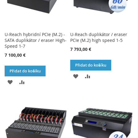
U-Reach hybridní PCIe (M.2) -
U-Reach duplikátor / eraser
SATA duplikátor / eraser High-
PCIe (M.2) high speed 1-5
Speed 1-7
7 793,00 €
7 100,00 €
Přidat do košíku
Přidat do košíku
PŘIDAT
PŘIDAT
PŘIDAT
PŘIDAT
K
K
K
K
OBLÍBENÝM
POROVNÁNÍ
OBLÍBENÝM
POROVNÁNÍ