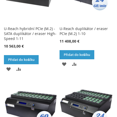
U-Reach hybridní PCIe (M.2) -
U-Reach duplikátor / eraser
SATA duplikátor / eraser High-
PCIe (M.2) 1-10
Speed 1-11
11 408,00 €
10 563,00 €
Přidat do košíku
Přidat do košíku
PŘIDAT
PŘIDAT
PŘIDAT
PŘIDAT
K
K
K
K
OBLÍBENÝM
POROVNÁNÍ
OBLÍBENÝM
POROVNÁNÍ