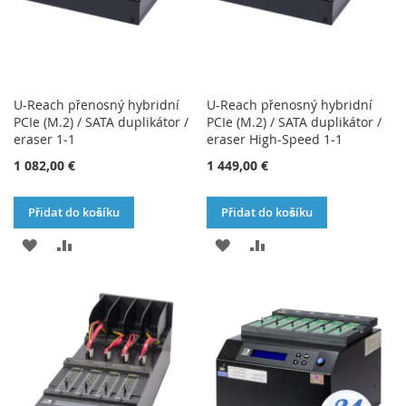
U-Reach přenosný hybridní
U-Reach přenosný hybridní
PCIe (M.2) / SATA duplikátor /
PCIe (M.2) / SATA duplikátor /
eraser 1-1
eraser High-Speed 1-1
1 082,00 €
1 449,00 €
Přidat do košíku
Přidat do košíku
PŘIDAT
PŘIDAT
PŘIDAT
PŘIDAT
K
K
K
K
OBLÍBENÝM
POROVNÁNÍ
OBLÍBENÝM
POROVNÁNÍ