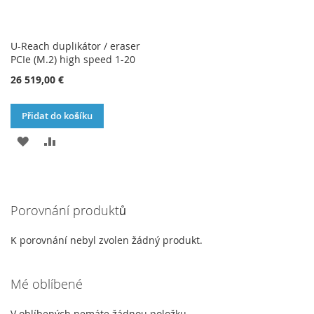
U-Reach duplikátor / eraser
PCIe (M.2) high speed 1-20
26 519,00 €
Přidat do košíku
PŘIDAT
PŘIDAT
K
K
OBLÍBENÝM
POROVNÁNÍ
Porovnání produktů
K porovnání nebyl zvolen žádný produkt.
Mé oblíbené
V oblíbených nemáte žádnou položku.