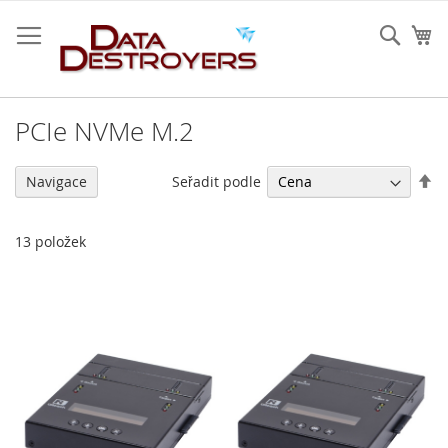
Přejít
na
Sear
Mů
obsah
PCIe NVMe M.2
Na
Seřadit podle
Navigace
se
13
položek