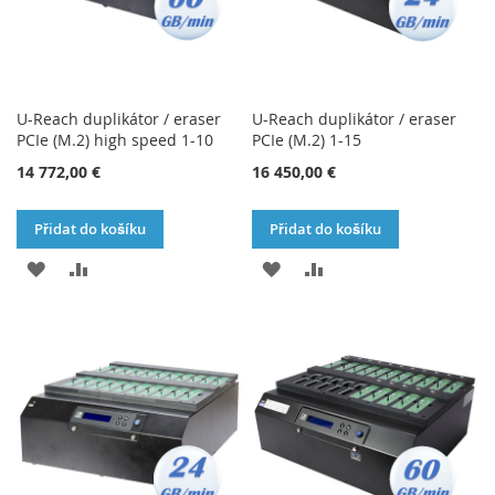
U-Reach duplikátor / eraser
U-Reach duplikátor / eraser
PCIe (M.2) high speed 1-10
PCIe (M.2) 1-15
14 772,00 €
16 450,00 €
Přidat do košíku
Přidat do košíku
PŘIDAT
PŘIDAT
PŘIDAT
PŘIDAT
K
K
K
K
OBLÍBENÝM
POROVNÁNÍ
OBLÍBENÝM
POROVNÁNÍ