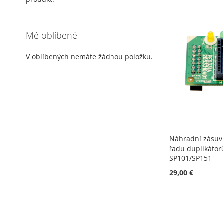
Mé oblíbené
V oblíbených nemáte žádnou položku.
Náhradní zásuv
řadu duplikátor
SP101/SP151
29,00 €
Přidat do košíku
PŘIDAT