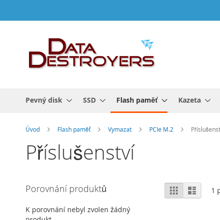
Přejít
na
obsah
Pevný disk
SSD
Flash paměť
Kazeta
Úvod
Flash paměť
Vymazat
PCIe M.2
Příslušenst
Příslušenství
Zobrazení
Porovnání produktů
Mřížka
Sezna
1
p
K porovnání nebyl zvolen žádný
produkt.