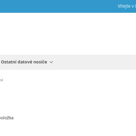
Vítejte v
Ostatní datové nosiče
ví
m
oložka