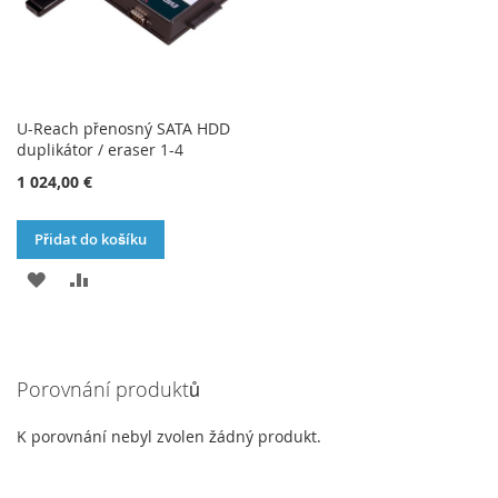
U-Reach přenosný SATA HDD
duplikátor / eraser 1-4
1 024,00 €
Přidat do košíku
PŘIDAT
PŘIDAT
K
K
OBLÍBENÝM
POROVNÁNÍ
Porovnání produktů
K porovnání nebyl zvolen žádný produkt.