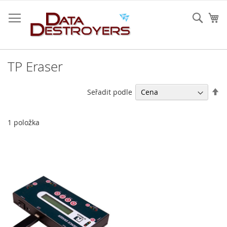
Přejít
na
Sear
Mů
obsah
TP Eraser
Na
Seřadit podle
se
1
položka