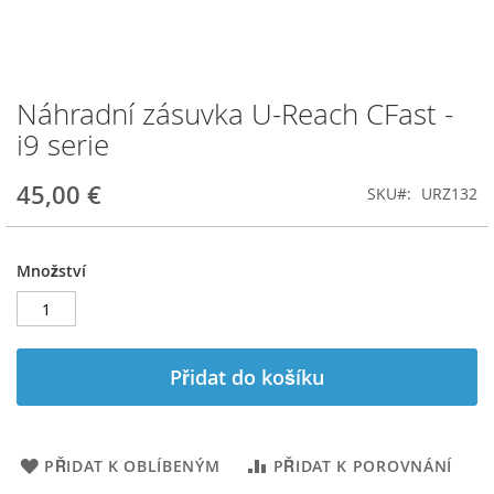
Náhradní zásuvka U-Reach CFast -
Přeskočit
na
i9 serie
začátek
galerie
45,00 €
SKU
URZ132
s
obrázky
Množství
Přidat do košíku
PŘIDAT K OBLÍBENÝM
PŘIDAT K POROVNÁNÍ