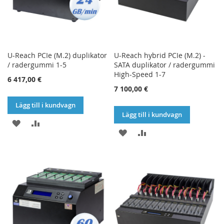
U-Reach PCIe (M.2) duplikator
U-Reach hybrid PCIe (M.2) -
/ radergummi 1-5
SATA duplikator / radergummi
High-Speed 1-7
6 417,00 €
7 100,00 €
Lägg till i kundvagn
Lägg till i kundvagn
LÄGG
LÄGG
LÄGG
LÄGG
TILL
TILL
TILL
TILL
I
I
I
I
ÖNSKELISTA
JÄMFÖR
ÖNSKELISTA
JÄMFÖR