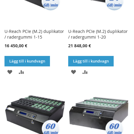
U-Reach PCIe (M.2) duplikator
U-Reach PCIe (M.2) duplikator
/ radergummi 1-15
/ radergummi 1-20
16 450,00 €
21 848,00 €
Lägg till i kundvagn
Lägg till i kundvagn
LÄGG
LÄGG
LÄGG
LÄGG
TILL
TILL
TILL
TILL
I
I
I
I
ÖNSKELISTA
JÄMFÖR
ÖNSKELISTA
JÄMFÖR