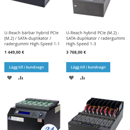
U-Reach bärbar hybrid PCIe
U-Reach hybrid PCIe (M.2) -
(M.2) / SATA-duplikator /
SATA-duplikator / radergummi
radergummi High-Speed 1-1
High-Speed 1-3
1 449,00 €
3 768,00 €
Lägg till i kundvagn
Lägg till i kundvagn
LÄGG
LÄGG
LÄGG
LÄGG
TILL
TILL
TILL
TILL
I
I
I
I
ÖNSKELISTA
JÄMFÖR
ÖNSKELISTA
JÄMFÖR