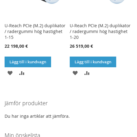
U-Reach PCIe (M.2) duplikator
U-Reach PCIe (M.2) duplikator
/ radergummi hög hastighet
/ radergummi hög hastighet
1-15
1-20
22 198,00 €
26 519,00 €
Lägg till i kundvagn
Lägg till i kundvagn
LÄGG
LÄGG
LÄGG
LÄGG
TILL
TILL
TILL
TILL
I
I
I
I
Jämför produkter
ÖNSKELISTA
JÄMFÖR
ÖNSKELISTA
JÄMFÖR
Du har inga artiklar att jämföra.
Min önskelista