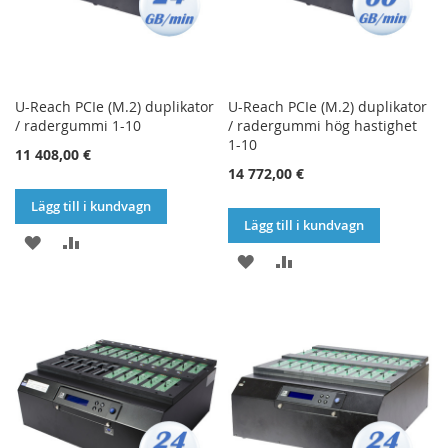
U-Reach PCIe (M.2) duplikator
U-Reach PCIe (M.2) duplikator
/ radergummi 1-10
/ radergummi hög hastighet
1-10
11 408,00 €
14 772,00 €
Lägg till i kundvagn
Lägg till i kundvagn
LÄGG
LÄGG
LÄGG
LÄGG
TILL
TILL
TILL
TILL
I
I
I
I
ÖNSKELISTA
JÄMFÖR
ÖNSKELISTA
JÄMFÖR