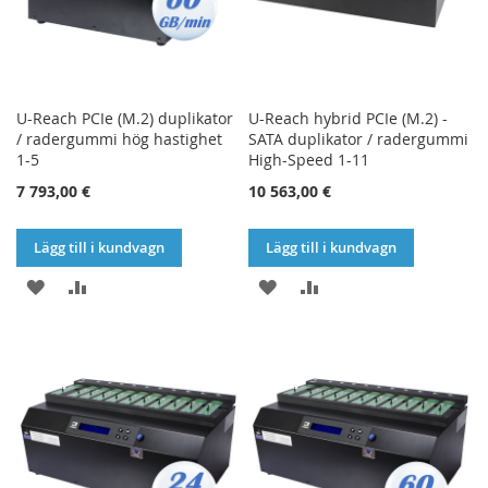
U-Reach PCIe (M.2) duplikator
U-Reach hybrid PCIe (M.2) -
/ radergummi hög hastighet
SATA duplikator / radergummi
1-5
High-Speed 1-11
7 793,00 €
10 563,00 €
Lägg till i kundvagn
Lägg till i kundvagn
LÄGG
LÄGG
LÄGG
LÄGG
TILL
TILL
TILL
TILL
I
I
I
I
ÖNSKELISTA
JÄMFÖR
ÖNSKELISTA
JÄMFÖR