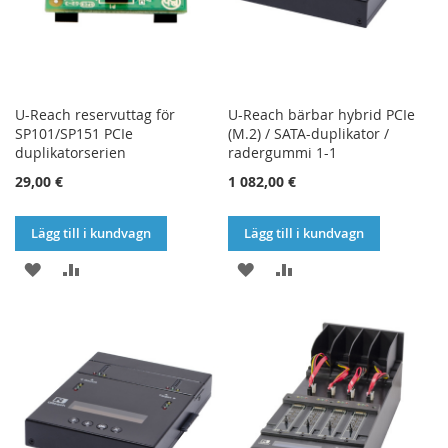
U-Reach reservuttag för
U-Reach bärbar hybrid PCIe
SP101/SP151 PCIe
(M.2) / SATA-duplikator /
duplikatorserien
radergummi 1-1
29,00 €
1 082,00 €
Lägg till i kundvagn
Lägg till i kundvagn
LÄGG
LÄGG
LÄGG
LÄGG
TILL
TILL
TILL
TILL
I
I
I
I
ÖNSKELISTA
JÄMFÖR
ÖNSKELISTA
JÄMFÖR