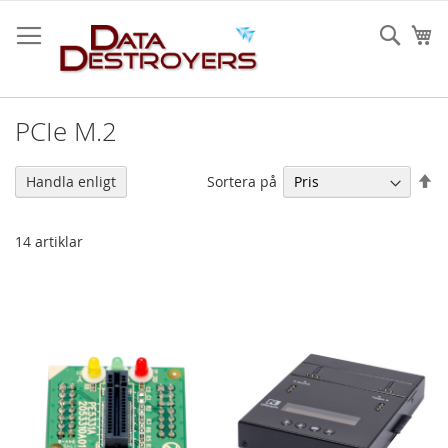
Hoppa
till
Sear
Mi
innehållet
PCIe M.2
Sä
Sortera på
Handla enligt
fa
so
14
artiklar