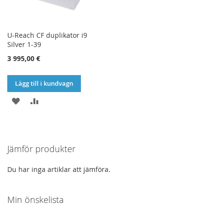
U-Reach CF duplikator i9
Silver 1-39
3 995,00 €
Lägg till i kundvagn
LÄGG
LÄGG
TILL
TILL
I
I
Jämför produkter
ÖNSKELISTA
JÄMFÖR
Du har inga artiklar att jämföra.
Min önskelista