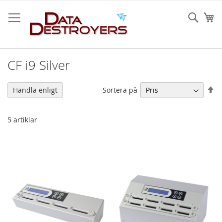
Hoppa
till
Sear
Mi
innehållet
CF i9 Silver
Sä
Sortera på
Handla enligt
fa
so
5
artiklar