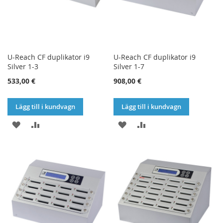
U-Reach CF duplikator i9
U-Reach CF duplikator i9
Silver 1-3
Silver 1-7
533,00 €
908,00 €
Lägg till i kundvagn
Lägg till i kundvagn
LÄGG
LÄGG
LÄGG
LÄGG
TILL
TILL
TILL
TILL
I
I
I
I
ÖNSKELISTA
JÄMFÖR
ÖNSKELISTA
JÄMFÖR