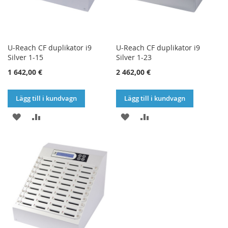
U-Reach CF duplikator i9
U-Reach CF duplikator i9
Silver 1-15
Silver 1-23
1 642,00 €
2 462,00 €
Lägg till i kundvagn
Lägg till i kundvagn
LÄGG
LÄGG
LÄGG
LÄGG
TILL
TILL
TILL
TILL
I
I
I
I
ÖNSKELISTA
JÄMFÖR
ÖNSKELISTA
JÄMFÖR