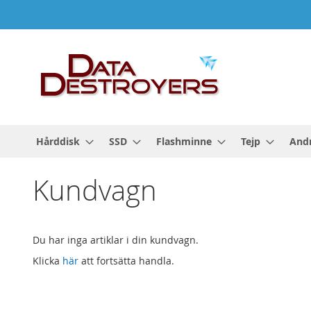
Hoppa
till
innehållet
Hårddisk
SSD
Flashminne
Tejp
Andr
Kundvagn
Du har inga artiklar i din kundvagn.
Klicka
här
att fortsätta handla.