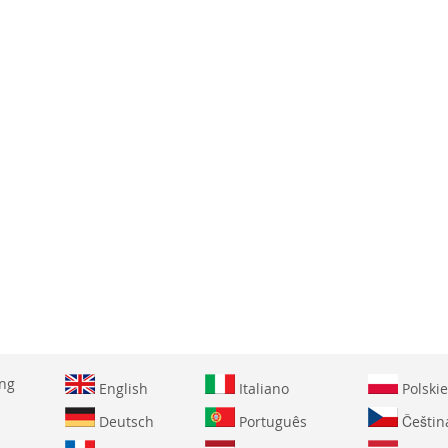
ing
English
Italiano
Polskie
Deutsch
Português
Češtin