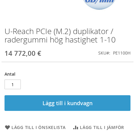
U-Reach PCIe (M.2) duplikator /
Hoppa
till
radergummi hög hastighet 1-10
början
av
14 772,00 €
SKU
PE1100H
bildgalleriet
Antal
Lägg till i kundvagn
LÄGG TILL I ÖNSKELISTA
LÄGG TILL I JÄMFÖR