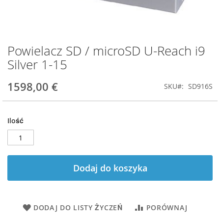
Powielacz SD / microSD U-Reach i9
Przejdź
na
Silver 1-15
początek
galerii
1598,00 €
SKU
SD916S
Ilość
Dodaj do koszyka
DODAJ DO LISTY ŻYCZEŃ
PORÓWNAJ