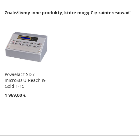
LISTY
Znaleźliśmy inne produkty, które mogą Cię zainteresować!
ŻYCZEŃ
Powielacz SD /
microSD U-Reach i9
Gold 1-15
1 969,00 €