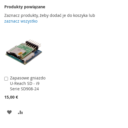
Produkty powiązane
Zaznacz produkty, żeby dodać je do koszyka lub
zaznacz wszystko
Zapasowe gniazdo
Dodaj
U-Reach SD - i9
do
Serie SD908-24
koszyka
15,00 €
DODAJ
PORÓWNAJ
DO