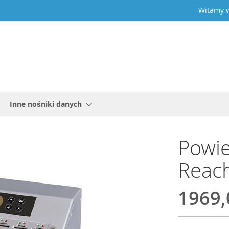
Witamy w
Inne nośniki danych
Powie
Reach
1969,