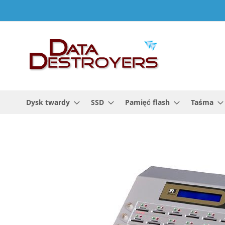
Przejdź
do
treści
Dysk twardy
SSD
Pamięć flash
Taśma
Przejdź
na
koniec
galerii