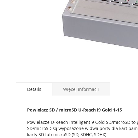
Przejdź
na
początek
Details
Więcej informacji
galerii
Powielacz SD / microSD U-Reach i9 Gold 1-15
Powielacze U-Reach Intelligent 9 Gold SD/microSD to 
SD/microSD są wyposażone w dwa porty dla kart pami
karty SD lub microSD (SD, SDHC, SDHX).