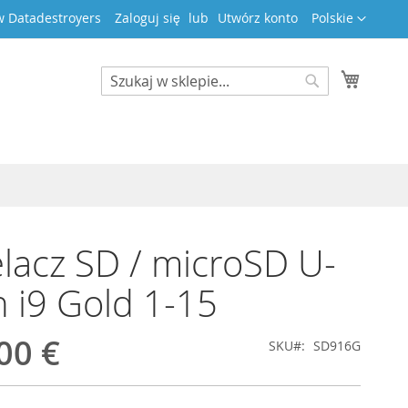
Język
 Datadestroyers
Zaloguj się
Utwórz konto
Polskie
Mój kos
Search
Search
lacz SD / microSD U-
 i9 Gold 1-15
00 €
SKU
SD916G