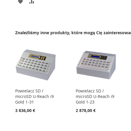
DODAJ
PORÓWNAJ
DO
LISTY
ŻYCZEŃ
Znaleźliśmy inne produkty, które mogą Cię zainteresowa
Powielacz SD /
Powielacz SD /
microSD U-Reach i9
microSD U-Reach i9
Gold 1-31
Gold 1-23
3 836,00 €
2 878,00 €