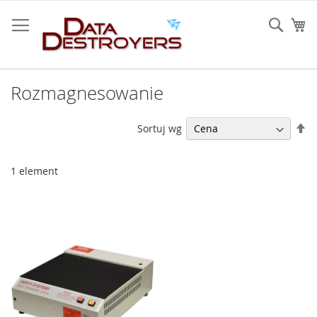
Przejdź
do
Sear
Mó
treści
Rozmagnesowanie
U
Sortuj wg
ki
ma
1
element