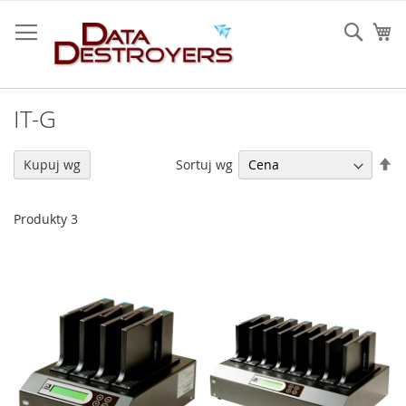
Przejdź
do
Sear
Mó
treści
IT-G
U
Sortuj wg
Kupuj wg
ki
ma
Produkty
3