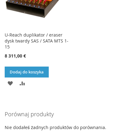
U-Reach duplikator / eraser
dysk twardy SAS / SATA MTS 1-
15
8 311,00 €
Dodaj do koszyka
DODAJ
PORÓWNAJ
DO
LISTY
Porównaj produkty
ŻYCZEŃ
Nie dodałeś żadnych produktów do porównania.