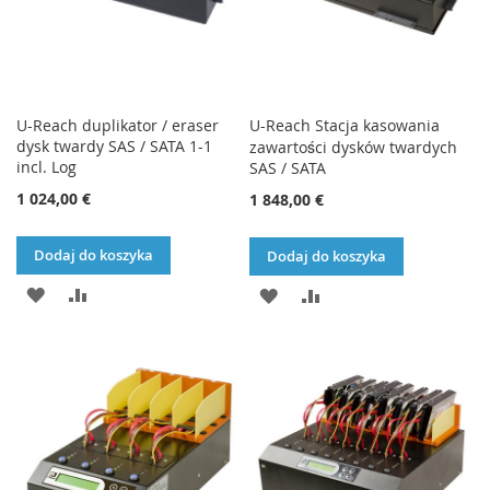
U-Reach duplikator / eraser
U-Reach Stacja kasowania
dysk twardy SAS / SATA 1-1
zawartości dysków twardych
incl. Log
SAS / SATA
1 024,00 €
1 848,00 €
Dodaj do koszyka
Dodaj do koszyka
DODAJ
PORÓWNAJ
DODAJ
PORÓWNAJ
DO
DO
LISTY
LISTY
ŻYCZEŃ
ŻYCZEŃ