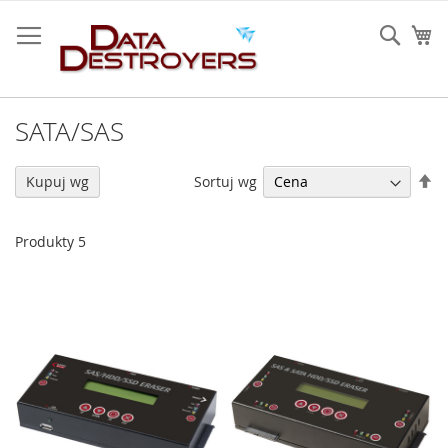
Przejdź
do
Sear
Mó
treści
SATA/SAS
U
Sortuj wg
Kupuj wg
ki
ma
Produkty
5