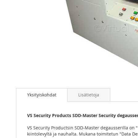
Skip
to
the
Yksityiskohdat
Lisätietoja
beginning
of
the
VS Security Products SDD-Master Security degausse
images
gallery
VS Security Productsin SDD-Master degausserilla on "NS
kiintolevyltä ja nauhalta. Mukana toimitetun "Data Des