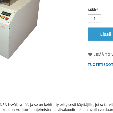
Määrä
Lisää
LISÄÄ TOI
TUOTETIEDO
r
A-hyväksyntä", ja se on kehitetty erityisesti käyttäjille, jotka tar
truction Auditor" -ohjelmiston ja viivakoodinlukijan avulla voidaan 