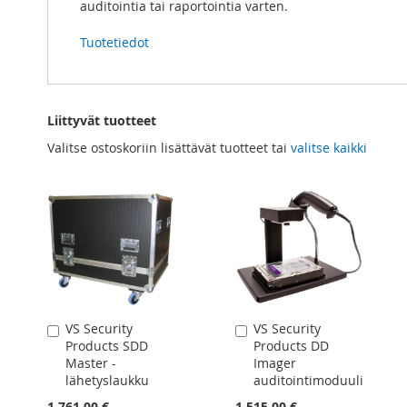
auditointia tai raportointia varten.
Tuotetiedot
Liittyvät tuotteet
Valitse ostoskoriin lisättävät tuotteet tai
valitse kaikki
VS Security
VS Security
Lisää
Lisää
Products SDD
Products DD
ostoskoriin
ostoskoriin
Master -
Imager
lähetyslaukku
auditointimoduuli
1 761,00 €
1 515,00 €