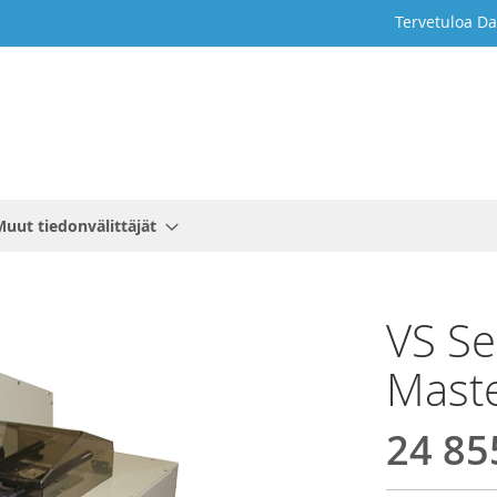
Tervetuloa Da
Muut tiedonvälittäjät
VS Se
Maste
24 85