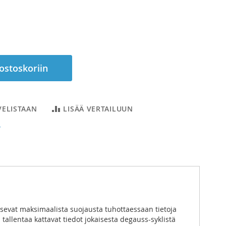
 ostoskoriin
VELISTAAN
LISÄÄ VERTAILUUN
T
vitsevat maksimaalista suojausta tuhottaessaan tietoja
tallentaa kattavat tiedot jokaisesta degauss-syklistä