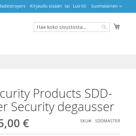
Kieli
tadestroyers
Kirjaudu sisään
Luo tili
Suomalainen
Ostosko
Search
Search
curity Products SDD-
r Security degausser
5,00 €
SKU
SDDMASTER