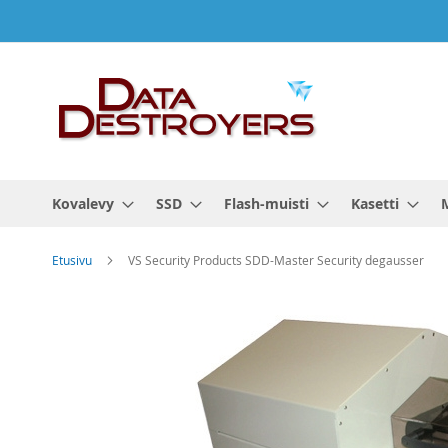
Skip
to
Content
Kovalevy
SSD
Flash-muisti
Kasetti
Etusivu
VS Security Products SDD-Master Security degausser
Skip
to
the
end
of
the
images
gallery