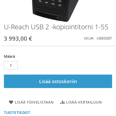
U-Reach USB 2 -kopiointitorni 1-55
Skip
to
the
3 993,00 €
SKU
UB856BT
beginning
of
the
Määrä
images
gallery
Lisää ostoskoriin
LISÄÄ TOIVELISTAAN
LISÄÄ VERTAILUUN
TUOTETIEDOT