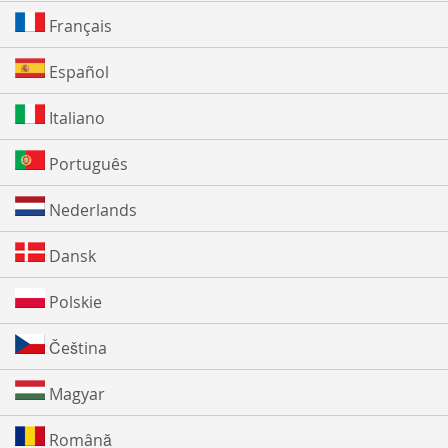
Français
Español
Italiano
Português
Nederlands
Dansk
Polskie
Čeština
Magyar
Română