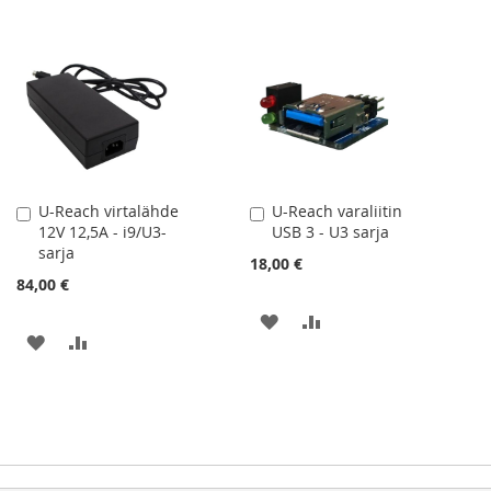
U-Reach virtalähde
U-Reach varaliitin
Lisää
Lisää
12V 12,5A - i9/U3-
USB 3 - U3 sarja
ostoskoriin
ostoskoriin
sarja
18,00 €
84,00 €
LISÄÄ
LISÄÄ
LISÄÄ
LISÄÄ
TOIVELISTAAN
VERTAILUUN
TOIVELISTAAN
VERTAILUUN