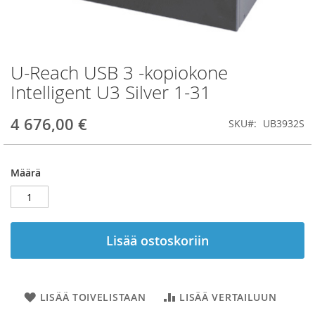
U-Reach USB 3 -kopiokone
Skip
to
Intelligent U3 Silver 1-31
the
beginning
4 676,00 €
SKU
UB3932S
of
the
images
gallery
Määrä
Lisää ostoskoriin
LISÄÄ TOIVELISTAAN
LISÄÄ VERTAILUUN