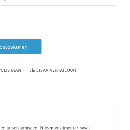
 ostoskoriin
VELISTAAN
LISÄÄ VERTAILUUN
T
n ja poistamiseen. PCIe-monistimet tarjoavat