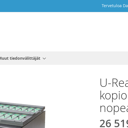
Tervetuloa Da
Muut tiedonvälittäjät
U-Rea
kopio
nope
26 51