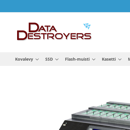
Skip
to
Content
Kovalevy
SSD
Flash-muisti
Kasetti
Skip
to
the
end
of
the
images
gallery