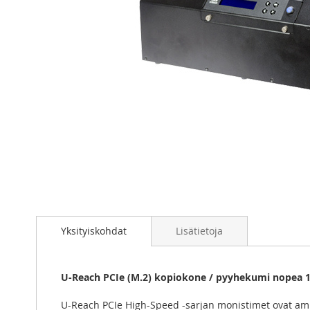
Skip
to
the
beginning
of
Yksityiskohdat
Lisätietoja
the
images
gallery
U-Reach PCIe (M.2) kopiokone / pyyhekumi nopea 1
U-Reach PCIe High-Speed -sarjan monistimet ovat am