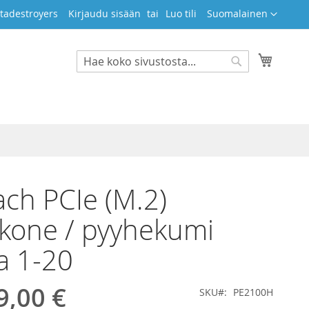
Kieli
tadestroyers
Kirjaudu sisään
Luo tili
Suomalainen
Ostosko
Search
Search
ch PCIe (M.2)
kone / pyyhekumi
a 1-20
9,00 €
SKU
PE2100H