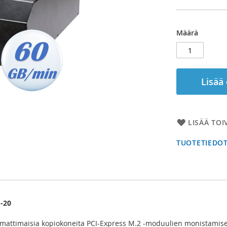
Määrä
Lisää
LISÄÄ TOI
TUOTETIEDO
-20
mattimaisia kopiokoneita PCI-Express M.2 -moduulien monistamisee