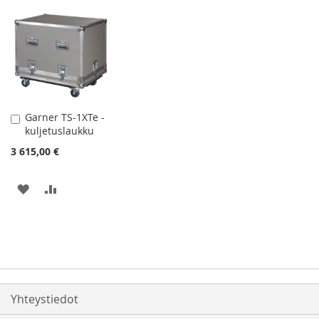
Garner TS-1XTe -
Lisää
kuljetuslaukku
ostoskoriin
3 615,00 €
LISÄÄ
LISÄÄ
TOIVELISTAAN
VERTAILUUN
Yhteystiedot