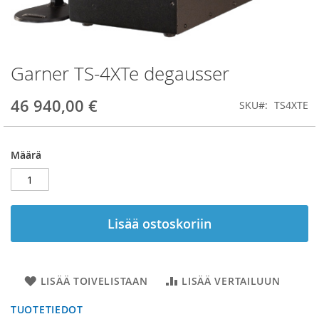
Garner TS-4XTe degausser
Skip
to
the
46 940,00 €
SKU
TS4XTE
beginning
of
the
Määrä
images
gallery
Lisää ostoskoriin
LISÄÄ TOIVELISTAAN
LISÄÄ VERTAILUUN
TUOTETIEDOT