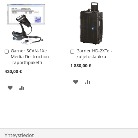
Garner SCAN-1Xe
Garner HD-2XTe -
Lisää
Lisää
Media Destruction
kuljetuslaukku
ostoskoriin
ostoskoriin
-raporttipaketti
1 880,00 €
420,00 €
LISÄÄ
LISÄÄ
LISÄÄ
LISÄÄ
TOIVELISTAAN
VERTAILUUN
TOIVELISTAAN
VERTAILUUN
Yhteystiedot