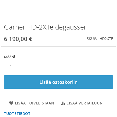
Garner HD-2XTe degausser
Skip
to
the
6 190,00 €
SKU
HD2XTE
beginning
of
the
Määrä
images
gallery
Lisää ostoskoriin
LISÄÄ TOIVELISTAAN
LISÄÄ VERTAILUUN
TUOTETIEDOT