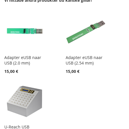
Vi hittade andra produkter du kanske gillar!
ÖNSKELISTA
JÄMFÖR
ÖNSKELISTA
JÄMFÖR
Adapter eUSB naar
Adapter eUSB naar
USB (2.0 mm)
USB (2.54 mm)
15,00 €
15,00 €
U-Reach USB