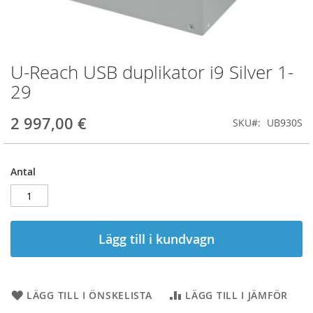
U-Reach USB duplikator i9 Silver 1-
Hoppa
till
29
början
av
2 997,00 €
SKU
UB930S
bildgalleriet
Antal
Lägg till i kundvagn
LÄGG TILL I ÖNSKELISTA
LÄGG TILL I JÄMFÖR