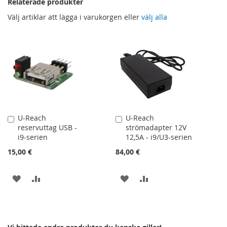
Relaterade produkter
Välj artiklar att lägga i varukorgen eller
välj alla
U-Reach
U-Reach
Lägg
Lägg
reservuttag USB -
strömadapter 12V
till
till
i9-serien
12,5A - i9/U3-serien
i
i
kundvagn
kundvagn
15,00 €
84,00 €
LÄGG
LÄGG
LÄGG
LÄGG
TILL
TILL
TILL
TILL
I
I
I
I