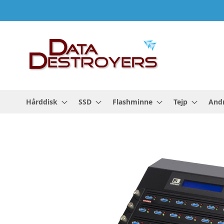
Hoppa
till
innehållet
Hårddisk
SSD
Flashminne
Tejp
Andr
Hoppa
till
slutet
av
bildgalleriet