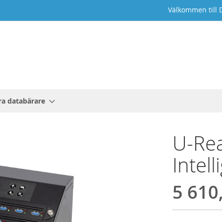
Välkommen till 
a databärare
U-Rea
Intel
5 610