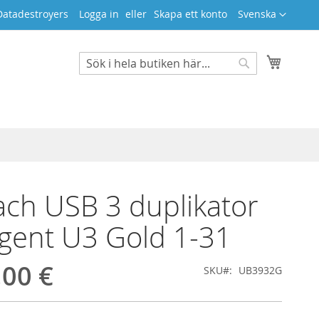
Språk
Datadestroyers
Logga in
Skapa ett konto
Svenska
Min ku
Search
Search
ch USB 3 duplikator
ligent U3 Gold 1-31
,00 €
SKU
UB3932G