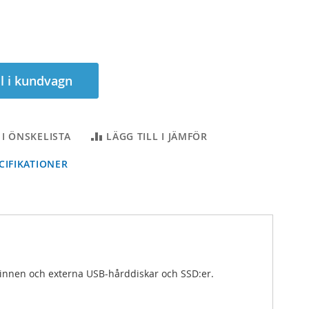
ll i kundvagn
 I ÖNSKELISTA
LÄGG TILL I JÄMFÖR
IFIKATIONER
minnen och externa USB-hårddiskar och SSD:er.