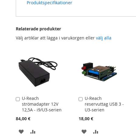
Produktspecifikationer
Relaterade produkter
Välj artiklar att lägga i varukorgen eller
välj alla
U-Reach
U-Reach
Lägg
Lägg
strömadapter 12V
reservuttag USB 3 -
till
till
12,5A - i9/U3-serien
U3-serien
i
i
kundvagn
kundvagn
84,00 €
18,00 €
LÄGG
LÄGG
LÄGG
LÄGG