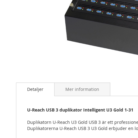
Hoppa
till
början
Detaljer
Mer information
av
bildgalleriet
U-Reach USB 3 duplikator Intelligent U3 Gold 1-31
Duplikatorn U-Reach U3 Gold USB 3 är ett professione
Duplikatorerna U-Reach USB 3 U3 Gold erbjuder en l