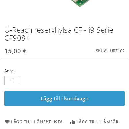
U-Reach reservhylsa CF - i9 Serie
Hoppa
till
CF908+
början
av
15,00 €
SKU
URZ102
bildgalleriet
Antal
Lägg till i kundvagn
LÄGG TILL I ÖNSKELISTA
LÄGG TILL I JÄMFÖR