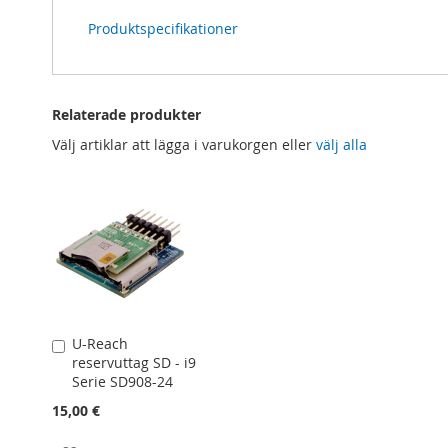
Produktspecifikationer
Relaterade produkter
Välj artiklar att lägga i varukorgen eller
välj alla
U-Reach
Lägg
reservuttag SD - i9
till
Serie SD908-24
i
kundvagn
15,00 €