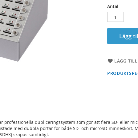
Antal
Lägg ti
LÄGG TILL
PRODUKTSPEC
är professionella dupliceringssystem som gör att flera SD- eller m
trustade med dubbla portar för både SD- och microSD-minneskort. 
 SDHX) skapas samtidigt.