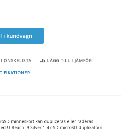
ll i kundvagn
 I ÖNSKELISTA
LÄGG TILL I JÄMFÖR
IFIKATIONER
icroSD-minneskort kan dupliceras eller raderas
Med U-Reach i9 Silver 1-47 SD-microSD-duplikatorn