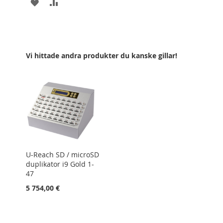
LÄGG
LÄGG
TILL
TILL
I
I
ÖNSKELISTA
JÄMFÖR
Vi hittade andra produkter du kanske gillar!
U-Reach SD / microSD
duplikator i9 Gold 1-
47
5 754,00 €