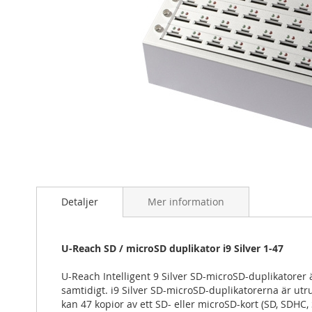
Hoppa
till
början
Detaljer
Mer information
av
bildgalleriet
U-Reach SD / microSD duplikator i9 Silver 1-47
U-Reach Intelligent 9 Silver SD-microSD-duplikatorer 
samtidigt. i9 Silver SD-microSD-duplikatorerna är u
kan 47 kopior av ett SD- eller microSD-kort (SD, SDHC,