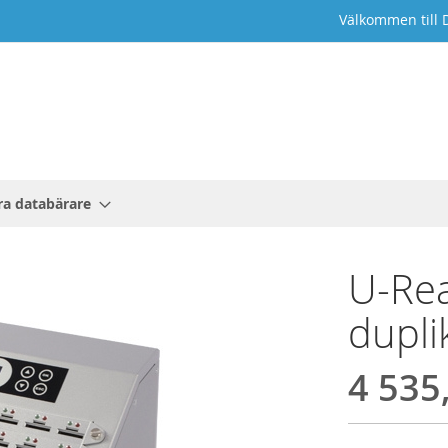
Välkommen till 
a databärare
U-Rea
dupli
4 535