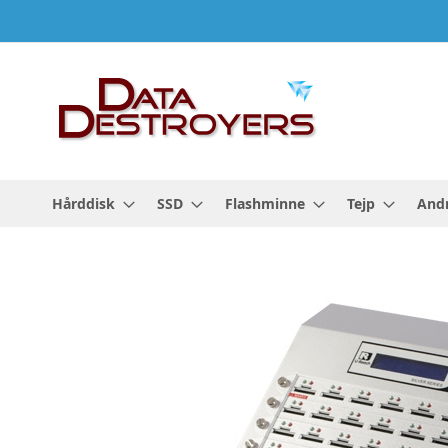
Hoppa
till
innehållet
Hårddisk
SSD
Flashminne
Tejp
Andr
Hoppa
till
slutet
av
bildgalleriet