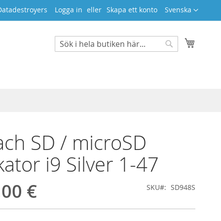
Språk
Datadestroyers
Logga in
Skapa ett konto
Svenska
Min ku
Search
Search
ch SD / microSD
kator i9 Silver 1-47
,00 €
SKU
SD948S