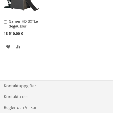
Garner HD-3XTLe
Lägg
degausser
till
i
13 510,00 €
kundvagn
LÄGG
LÄGG
TILL
TILL
I
I
ÖNSKELISTA
JÄMFÖR
Kontaktuppgifter
Kontakta oss
Regler och Villkor