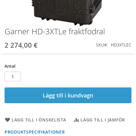
Garner HD-3XTLe fraktfodral
Hoppa
till
början
2 274,00 €
SKU
HD3XTLEC
av
bildgalleriet
Antal
Lägg till i kundvagn
LÄGG TILL I ÖNSKELISTA
LÄGG TILL I JÄMFÖR
PRODUKTSPECIFIKATIONER