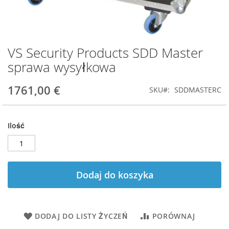
VS Security Products SDD Master
Przejdź
na
sprawa wysyłkowa
początek
galerii
1761,00 €
SKU
SDDMASTERC
Ilość
Dodaj do koszyka
DODAJ DO LISTY ŻYCZEŃ
PORÓWNAJ