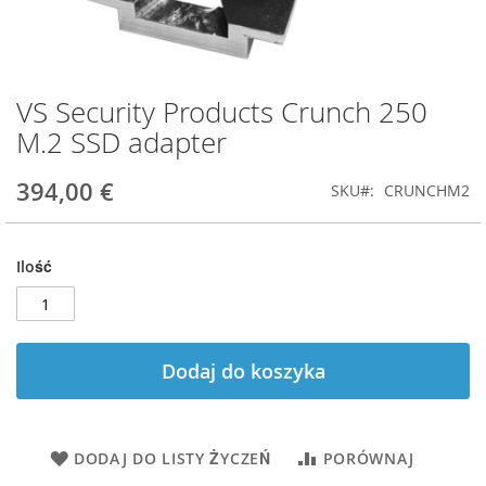
VS Security Products Crunch 250
Przejdź
na
M.2 SSD adapter
początek
galerii
394,00 €
SKU
CRUNCHM2
Ilość
Dodaj do koszyka
DODAJ DO LISTY ŻYCZEŃ
PORÓWNAJ