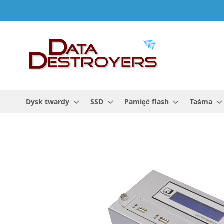
Przejdź
do
treści
Dysk twardy
SSD
Pamięć flash
Taśma
Przejdź
na
koniec
galerii