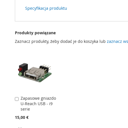
Specyfikacja produktu
Produkty powiązane
Zaznacz produkty, żeby dodać je do koszyka lub
zaznacz ws
Zapasowe gniazdo
Dodaj
U-Reach USB - i9
do
serie
koszyka
15,00 €