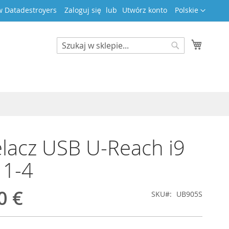
Język
 Datadestroyers
Zaloguj się
Utwórz konto
Polskie
Mój kos
Search
Search
lacz USB U-Reach i9
 1-4
0 €
SKU
UB905S