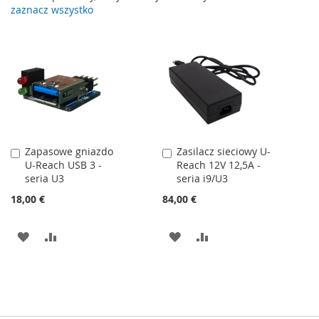
zaznacz wszystko
Zapasowe gniazdo
Zasilacz sieciowy U-
Dodaj
Dodaj
U-Reach USB 3 -
Reach 12V 12,5A -
do
do
seria U3
seria i9/U3
koszyka
koszyka
18,00 €
84,00 €
DODAJ
PORÓWNAJ
DODAJ
PORÓWNAJ
DO
DO
LISTY
LISTY
ŻYCZEŃ
ŻYCZEŃ