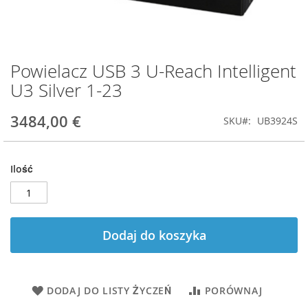
Powielacz USB 3 U-Reach Intelligent
Przejdź
na
U3 Silver 1-23
początek
galerii
3484,00 €
SKU
UB3924S
Ilość
Dodaj do koszyka
DODAJ DO LISTY ŻYCZEŃ
PORÓWNAJ