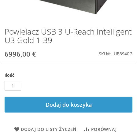
Powielacz USB 3 U-Reach Intelligent
Przejdź
na
U3 Gold 1-39
początek
galerii
6996,00 €
SKU
UB3940G
Ilość
Dodaj do koszyka
DODAJ DO LISTY ŻYCZEŃ
PORÓWNAJ