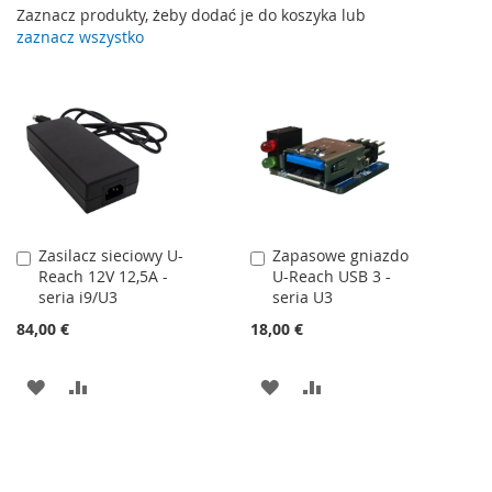
Zaznacz produkty, żeby dodać je do koszyka lub
zaznacz wszystko
Zasilacz sieciowy U-
Zapasowe gniazdo
Dodaj
Dodaj
Reach 12V 12,5A -
U-Reach USB 3 -
do
do
seria i9/U3
seria U3
koszyka
koszyka
84,00 €
18,00 €
DODAJ
PORÓWNAJ
DODAJ
PORÓWNAJ
DO
DO
LISTY
LISTY