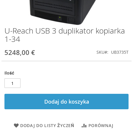
U-Reach USB 3 duplikator kopiarka
Przejdź
na
1-34
początek
galerii
5248,00 €
SKU
UB3735T
Ilość
Dodaj do koszyka
DODAJ DO LISTY ŻYCZEŃ
PORÓWNAJ