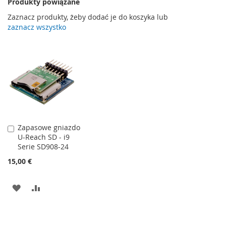
Produkty powiązane
Zaznacz produkty, żeby dodać je do koszyka lub
zaznacz wszystko
Zapasowe gniazdo
Dodaj
U-Reach SD - i9
do
Serie SD908-24
koszyka
15,00 €
DODAJ
PORÓWNAJ
DO
LISTY