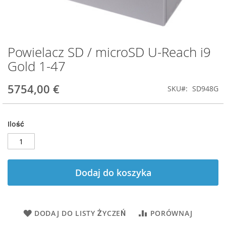
Powielacz SD / microSD U-Reach i9
Przejdź
na
Gold 1-47
początek
galerii
5754,00 €
SKU
SD948G
Ilość
Dodaj do koszyka
DODAJ DO LISTY ŻYCZEŃ
PORÓWNAJ