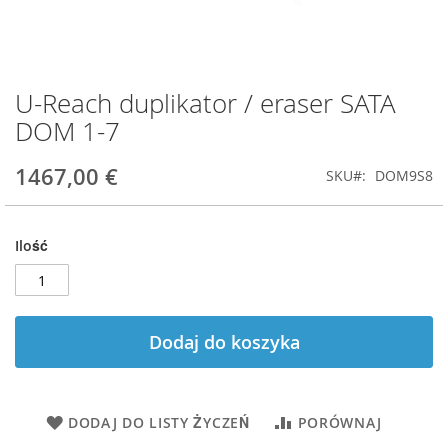
U-Reach duplikator / eraser SATA
Przejdź
na
DOM 1-7
początek
galerii
1467,00 €
SKU
DOM9S8
Ilość
Dodaj do koszyka
DODAJ DO LISTY ŻYCZEŃ
PORÓWNAJ