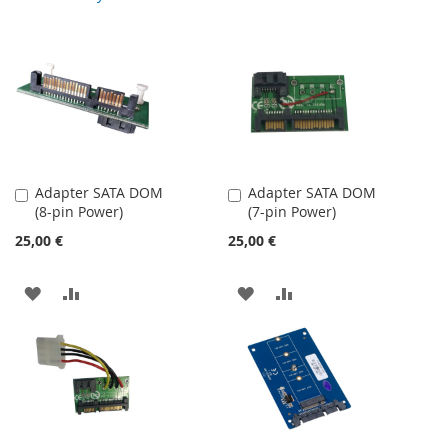
Adapter SATA DOM
Adapter SATA DOM
Dodaj
Dodaj
(8-pin Power)
(7-pin Power)
do
do
koszyka
koszyka
25,00 €
25,00 €
DODAJ
PORÓWNAJ
DODAJ
PORÓWNAJ
DO
DO
LISTY
LISTY
ŻYCZEŃ
ŻYCZEŃ