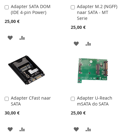
Adapter SATA DOM
Adapter M.2 (NGFF)
Dodaj
Dodaj
(IDE 4-pin Power)
naar SATA - MT
do
do
Serie
koszyka
koszyka
25,00 €
25,00 €
DODAJ
PORÓWNAJ
DODAJ
PORÓWNAJ
DO
DO
LISTY
LISTY
ŻYCZEŃ
ŻYCZEŃ
Adapter CFast naar
Adapter U-Reach
Dodaj
Dodaj
SATA
mSATA do SATA
do
do
koszyka
koszyka
30,00 €
25,00 €
DODAJ
PORÓWNAJ
DODAJ
PORÓWNAJ