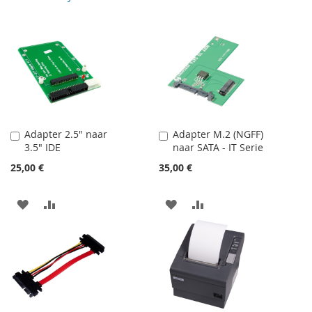
Adapter 2.5" naar
Adapter M.2 (NGFF)
Dodaj
Dodaj
3.5" IDE
naar SATA - IT Serie
do
do
koszyka
koszyka
25,00 €
35,00 €
DODAJ
PORÓWNAJ
DODAJ
PORÓWNAJ
DO
DO
LISTY
LISTY
ŻYCZEŃ
ŻYCZEŃ