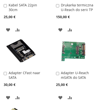
Kabel SATA 22pin
Drukarka termiczna
Dodaj
Dodaj
30cm
U-Reach do serii TP
do
do
koszyka
koszyka
25,00 €
150,00 €
DODAJ
PORÓWNAJ
DODAJ
PORÓWNAJ
DO
DO
LISTY
LISTY
ŻYCZEŃ
ŻYCZEŃ
Adapter CFast naar
Adapter U-Reach
Dodaj
Dodaj
SATA
mSATA do SATA
do
do
koszyka
koszyka
30,00 €
25,00 €
DODAJ
PORÓWNAJ
DODAJ
PORÓWNAJ
DO
DO