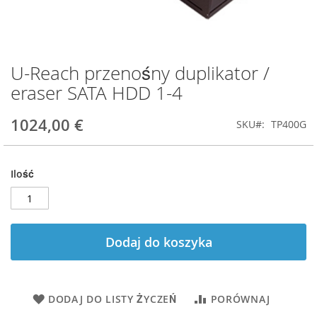
U-Reach przenośny duplikator /
Przejdź
na
eraser SATA HDD 1-4
początek
galerii
1024,00 €
SKU
TP400G
Ilość
Dodaj do koszyka
DODAJ DO LISTY ŻYCZEŃ
PORÓWNAJ