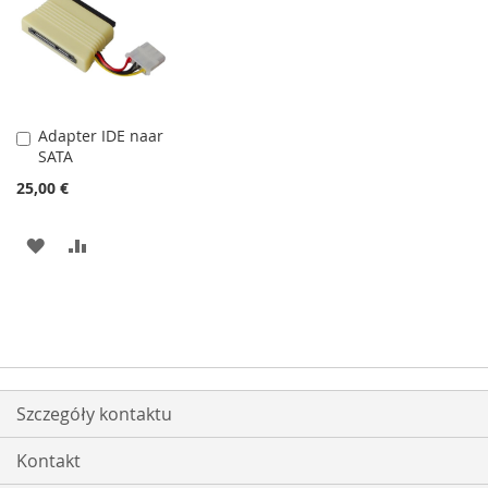
LISTY
LISTY
ŻYCZEŃ
ŻYCZEŃ
Adapter IDE naar
Dodaj
SATA
do
koszyka
25,00 €
DODAJ
PORÓWNAJ
DO
LISTY
ŻYCZEŃ
Szczegóły kontaktu
Kontakt