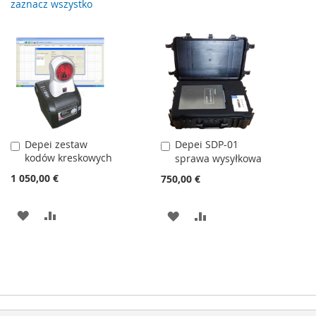
zaznacz wszystko
Depei zestaw
Depei SDP-01
Dodaj
Dodaj
kodów kreskowych
do
do
sprawa wysyłkowa
koszyka
koszyka
1 050,00 €
750,00 €
DODAJ
PORÓWNAJ
DODAJ
PORÓWNAJ
DO
DO
LISTY
LISTY
ŻYCZEŃ
ŻYCZEŃ