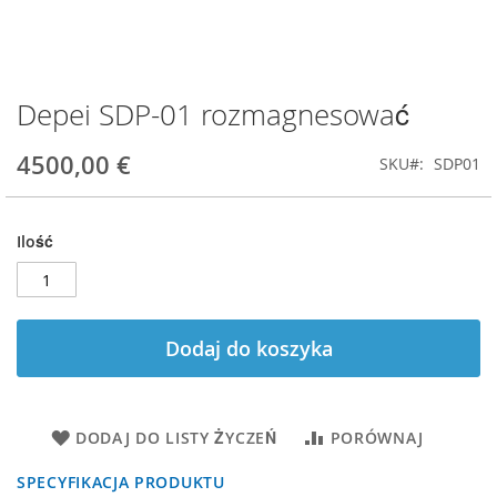
Depei SDP-01 rozmagnesować
Przejdź
na
początek
4500,00 €
SKU
SDP01
galerii
Ilość
Dodaj do koszyka
DODAJ DO LISTY ŻYCZEŃ
PORÓWNAJ
SPECYFIKACJA PRODUKTU