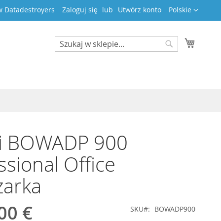
Język
 Datadestroyers
Zaloguj się
Utwórz konto
Polskie
Mój kos
Search
Search
i BOWADP 900
ssional Office
zarka
00 €
SKU
BOWADP900