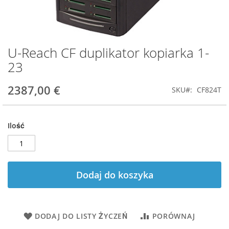
U-Reach CF duplikator kopiarka 1-
Przejdź
na
23
początek
galerii
2387,00 €
SKU
CF824T
Ilość
Dodaj do koszyka
DODAJ DO LISTY ŻYCZEŃ
PORÓWNAJ