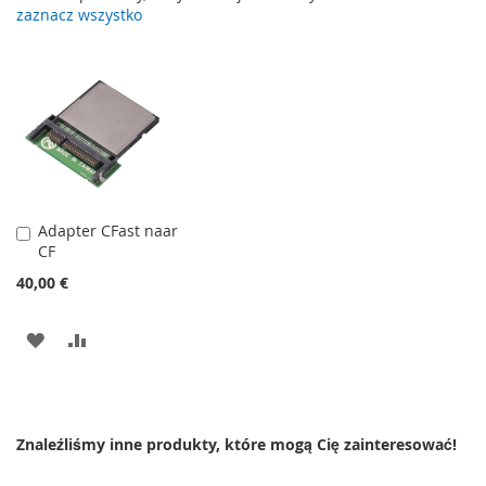
zaznacz wszystko
Adapter CFast naar
Dodaj
CF
do
koszyka
40,00 €
DODAJ
PORÓWNAJ
DO
LISTY
Znaleźliśmy inne produkty, które mogą Cię zainteresować!
ŻYCZEŃ