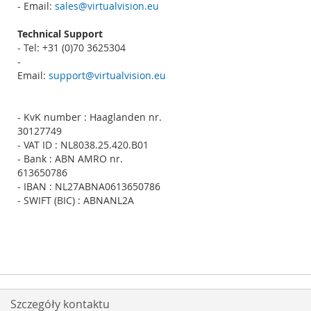
- Email:
sales@virtualvision.eu
Technical Support
- Tel: +31 (0)70 3625304
-
Email:
support@virtualvision.eu
- KvK number : Haaglanden nr.
30127749
- VAT ID : NL8038.25.420.B01
- Bank : ABN AMRO nr.
613650786
- IBAN : NL27ABNA0613650786
- SWIFT (BIC) : ABNANL2A
Szczegóły kontaktu