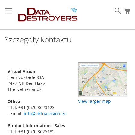
Przejdź
do
Sear
Mó
treści
Szczegóły kontaktu
Virtual Vision
Henricuskade 83A
2497 NB Den Haag
The Netherlands
View larger map
Office
- Tel: +31 (0)70 3623123
- Email:
info@virtualvision.eu
Product Information - Sales
- Tel: +31 (0)70 3625182