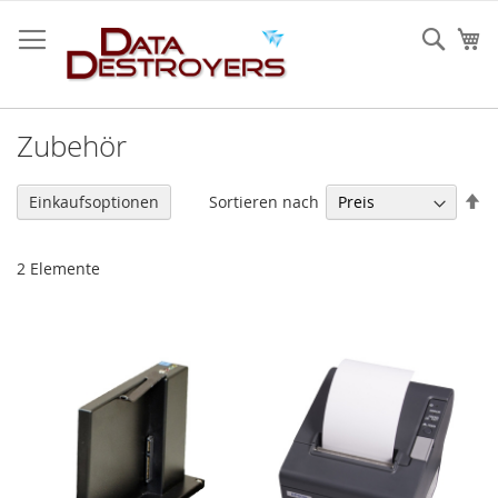
Zum
Inhalt
Sear
Me
springen
Zubehör
Ab
Sortieren nach
Einkaufsoptionen
so
2
Elemente