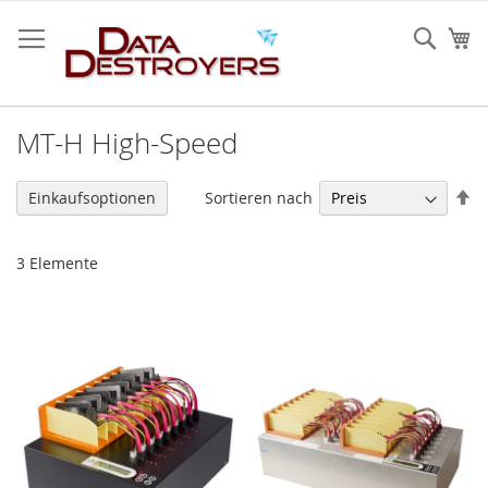
Zum
Inhalt
Sear
Me
springen
MT-H High-Speed
Ab
Sortieren nach
Einkaufsoptionen
so
3
Elemente