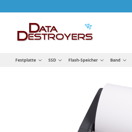
Zum
Inhalt
springen
Festplatte
SSD
Flash-Speicher
Band
Zum
Ende
der
Bildgalerie
springen