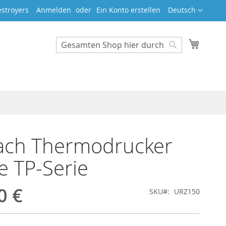
Sprache
stroyers
Anmelden
Ein Konto erstellen
Deutsch
Mein W
Search
Search
ach Thermodrucker
ie TP-Serie
0 €
SKU
URZ150