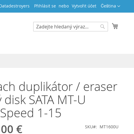
Jazyk
 Datadestroyers
Přihlásit se
Vytvořit účet
Čeština
Můj koš
Search
Search
ch duplikátor / eraser
 disk SATA MT-U
-Speed 1-15
,00 €
SKU
MT1600U