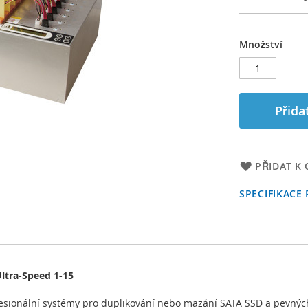
Množství
Přida
PŘIDAT K
SPECIFIKACE
ltra-Speed 1-15
esionální systémy pro duplikování nebo mazání SATA SSD a pevných 