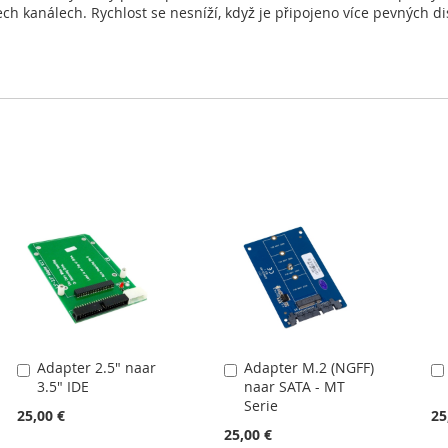
ch kanálech. Rychlost se nesníží, když je připojeno více pevných di
Adapter 2.5" naar
Adapter M.2 (NGFF)
Přidat
Přidat
3.5" IDE
naar SATA - MT
do
do
Serie
košíku
košíku
25,00 €
25
25,00 €