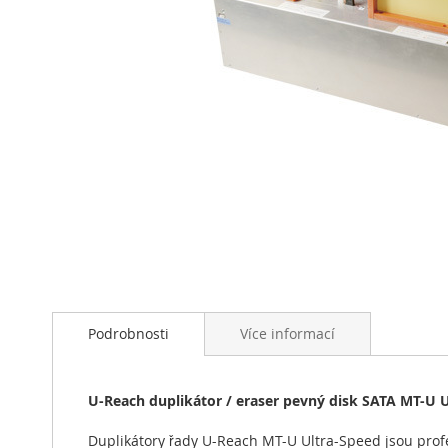
Přeskočit
na
začátek
galerie
s
Podrobnosti
Více informací
obrázky
U-Reach duplikátor / eraser pevný disk SATA MT-U U
Duplikátory řady U-Reach MT-U Ultra-Speed jsou prof