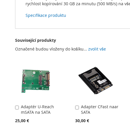
rychlost kopírování 30 GB za minutu (500 MB/s) na vše
Specifikace produktu
Související produkty
Označené budou vloženy do košíku...
zvolit vše
Adaptér U-Reach
Adapter CFast naar
Přidat
Přidat
mSATA na SATA
SATA
do
do
košíku
košíku
25,00 €
30,00 €