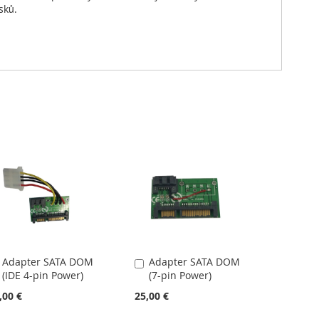
sků.
Adapter SATA DOM
Adapter SATA DOM
Přidat
Přidat
(IDE 4-pin Power)
(7-pin Power)
do
do
košíku
košíku
,00 €
25,00 €