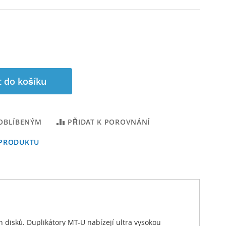
t do košíku
 OBLÍBENÝM
PŘIDAT K POROVNÁNÍ
 PRODUKTU
disků. Duplikátory MT-U nabízejí ultra vysokou