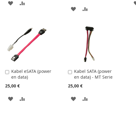
PŘIDAT
PŘIDAT
PŘIDAT
PŘIDAT
K
K
K
K
OBLÍBENÝM
POROVNÁNÍ
OBLÍBENÝM
POROVNÁNÍ
Kabel eSATA (power
Kabel SATA (power
Přidat
Přidat
en data)
en data) - MT Serie
do
do
košíku
košíku
25,00 €
25,00 €
PŘIDAT
PŘIDAT
PŘIDAT
PŘIDAT
K
K
K
K
OBLÍBENÝM
POROVNÁNÍ
OBLÍBENÝM
POROVNÁNÍ