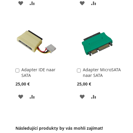
PŘIDAT
PŘIDAT
PŘIDAT
PŘIDAT
K
K
K
K
OBLÍBENÝM
POROVNÁNÍ
OBLÍBENÝM
POROVNÁNÍ
Adapter IDE naar
Adapter MicroSATA
Přidat
Přidat
SATA
naar SATA
do
do
košíku
košíku
25,00 €
25,00 €
PŘIDAT
PŘIDAT
PŘIDAT
PŘIDAT
K
K
K
K
OBLÍBENÝM
POROVNÁNÍ
OBLÍBENÝM
POROVNÁNÍ
Následující produkty by vás mohli zajímat!