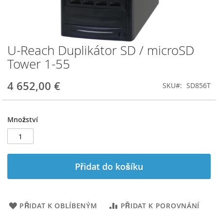
U-Reach Duplikátor SD / microSD
Přeskočit
na
Tower 1-55
začátek
galerie
4 652,00 €
SKU
SD856T
s
obrázky
Množství
Přidat do košíku
PŘIDAT K OBLÍBENÝM
PŘIDAT K POROVNÁNÍ